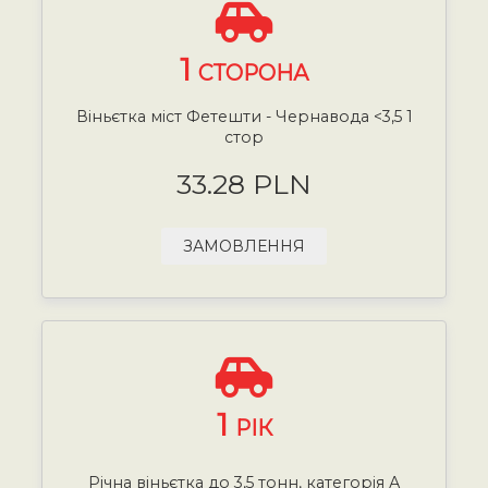
1
СТОРОНА
Віньєтка міст Фетешти - Чернавода <3,5 1
стор
33.28 PLN
ЗАМОВЛЕННЯ
1
РІК
Річна віньєтка до 3,5 тонн, категорія А