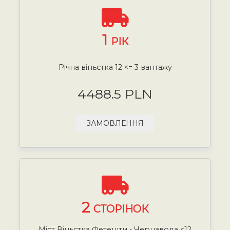
1
РІК
Річна віньєтка 12 <= 3 вантажу
4488.5 PLN
ЗАМОВЛЕННЯ
2
СТОРІНОК
Міст Віньєтка Фетешти - Чернавода <12