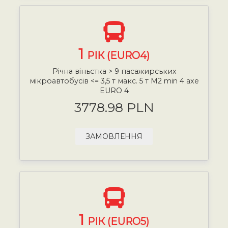
1
РІК (EURO4)
Річна віньєтка > 9 пасажирських
мікроавтобусів <= 3,5 т макс. 5 т М2 min 4 axe
EURO 4
3778.98 PLN
ЗАМОВЛЕННЯ
1
РІК (EURO5)