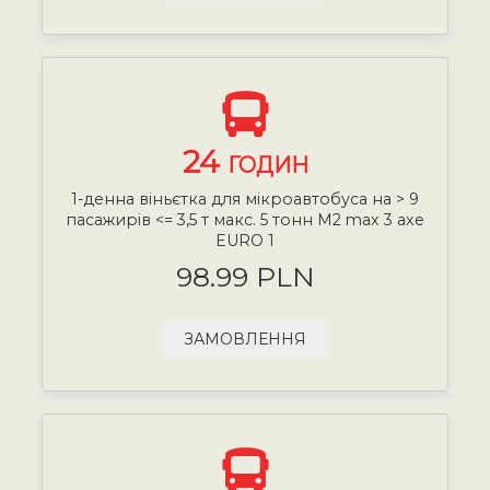
24
ГОДИН
1-денна віньєтка для мікроавтобуса на > 9
пасажирів <= 3,5 т макс. 5 тонн М2 max 3 axe
EURO 1
98.99 PLN
ЗАМОВЛЕННЯ