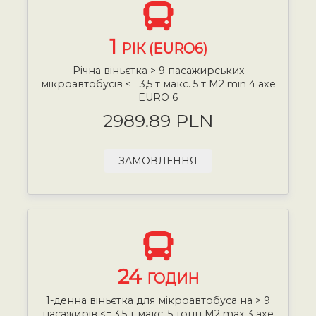
1
РІК (EURO6)
Річна віньєтка > 9 пасажирських
мікроавтобусів <= 3,5 т макс. 5 т М2 min 4 axe
EURO 6
2989.89 PLN
ЗАМОВЛЕННЯ
24
ГОДИН
1-денна віньєтка для мікроавтобуса на > 9
пасажирів <= 3,5 т макс. 5 тонн М2 max 3 axe