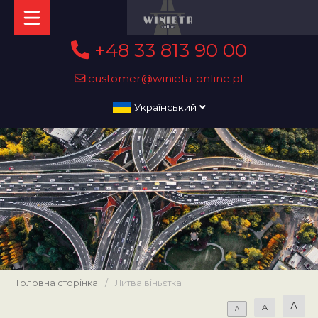
+48 33 813 90 00
customer@winieta-online.pl
Український
Головна сторінка
/
Литва віньєтка
A
A
A