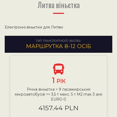
Литва віньєтка
Електронні віньєтки для Литви:
ТИП ТРАНСПОРТНОГО ЗАСОБУ:
МАРШРУТКА 8-12 ОСІБ
1
РІК
Річна віньєтка > 9 пасажирських
мікроавтобусів <= 3,5 т макс. 5 т М2 max 3 axe
EURO 0
4157.44 PLN