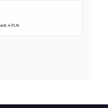
tară:
4 PLN