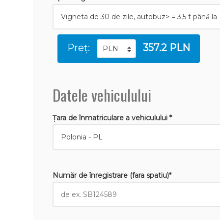
Preț:
357.2 PLN
Datele vehiculului
Țara de înmatriculare a vehiculului *
Număr de înregistrare (fara spatiu)*