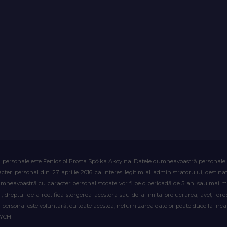
. personale este Feniqs.pl Prosta Spółka Akcyjna. Datele dumneavoastră personale vor 
acter personal din 27 aprilie 2016 ca interes legitim al administratorului, destin
dumneavoastră cu caracter personal stocate vor fi pe o perioadă de 5 ani sau mai mu
al, dreptul de a rectifica ștergerea acestora sau de a limita prelucrarea, aveți d
personal este voluntară, cu toate acestea, nefurnizarea datelor poate duce la incapa
WYCH