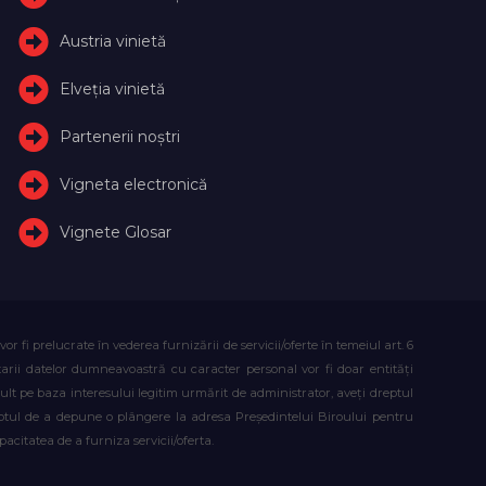
Austria vinietă
Elveţia vinietă
Partenerii noștri
Vigneta electronică
Vignete Glosar
fi prelucrate în vederea furnizării de servicii/oferte în temeiul art. 6
atarii datelor dumneavoastră cu caracter personal vor fi doar entități
lt pe baza interesului legitim urmărit de administrator, aveți dreptul
reptul de a depune o plângere la adresa Președintelui Biroului pentru
citatea de a furniza servicii/oferta.