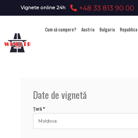
+48 33 813 90 00
Vignete online 24h
Cum să cumpere?
Austria
Bulgaria
Republica
Ac
Date de vignetă
Țară *