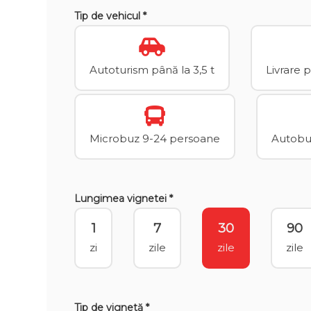
Tip de vehicul *
Autoturism până la 3,5 t
Livrare 
Microbuz 9-24 persoane
Autobuz
Lungimea vignetei *
1
7
30
90
zi
zile
zile
zile
Tip de vignetă *