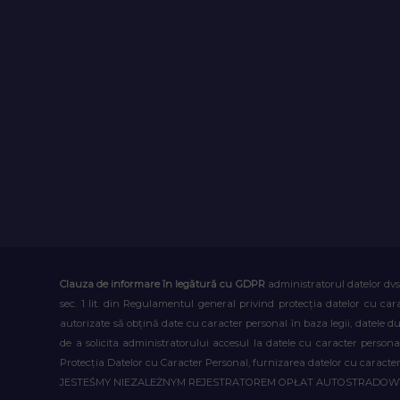
Clauza de informare în legătură cu GDPR
administratorul datelor dvs
sec. 1 lit. din Regulamentul general privind protecția datelor cu car
autorizate să obțină date cu caracter personal în baza legii, datele 
de a solicita administratorului accesul la datele cu caracter person
Protecția Datelor cu Caracter Personal, furnizarea datelor cu caracter 
JESTEŚMY NIEZALEŻNYM REJESTRATOREM OPŁAT AUTOSTRADO