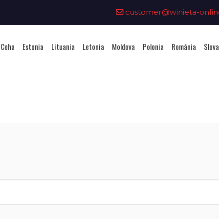
customer@winieta-onlin
 Ceha
Estonia
Lituania
Letonia
Moldova
Polonia
România
Slova
hiziționarea unei vignete - Mold