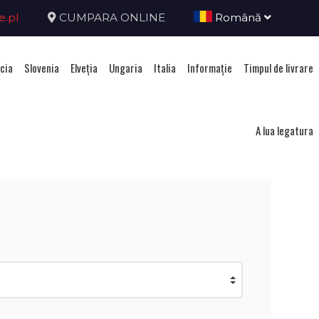
e.pl
CUMPARA ONLINE
Română
cia
Slovenia
Elveţia
Ungaria
Italia
Informație
Timpul de livrare
ova
A lua legatura