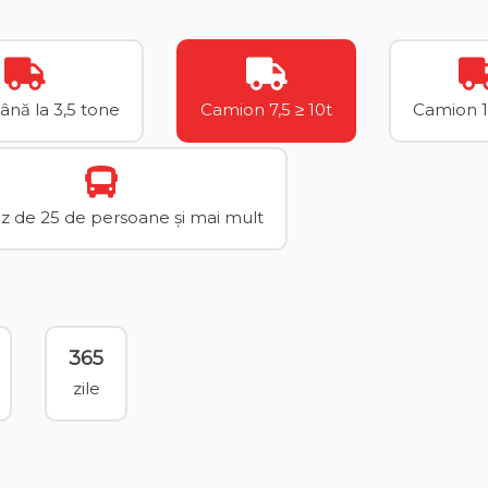
până la 3,5 tone
Camion 7,5 ≥ 10t
Camion 1
 de 25 de persoane și mai mult
365
zile