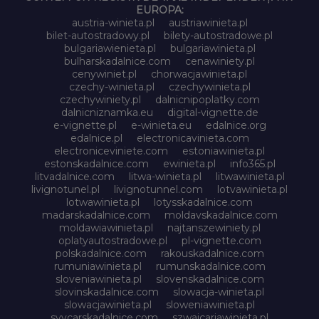
EUROPA:
austria-winieta.pl
austriawinieta.pl
bilet-autostradowy.pl
bilety-autostradowe.pl
bulgariawienieta.pl
bulgariawinieta.pl
bulharskadalnice.com
cenawiniety.pl
cenywiniet.pl
chorwacjawinieta.pl
czechy-winieta.pl
czechywinieta.pl
czechywiniety.pl
dalnicnipoplatky.com
dalnicniznamka.eu
digital-vignette.de
e-vignette.pl
e-winieta.eu
edalnice.org
edalnice.pl
electronicavinieta.com
electroniceviniete.com
estoniawinieta.pl
estonskadalnice.com
ewinieta.pl
info365.pl
litvadalnice.com
litwa-winieta.pl
litwawinieta.pl
livignotunel.pl
livignotunnel.com
lotvawinieta.pl
lotwawinieta.pl
lotysskadalnice.com
madarskadalnice.com
moldavskadalnice.com
moldawiawinieta.pl
najtanszewiniety.pl
oplatyautostradowe.pl
pl-vignette.com
polskadalnice.com
rakouskadalnice.com
rumuniawinieta.pl
rumunskadalnice.com
sloveniawinieta.pl
slovenskadalnice.com
slovinskadalnice.com
slowacja-winieta.pl
slowacjawinieta.pl
sloweniawinieta.pl
svycarskadalnice.com
szwajcariawinieta.pl