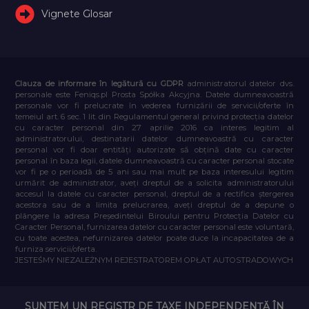
Vignete Glosar
Clauza de informare în legătură cu GDPR
administratorul datelor dvs.
personale este Feniqs.pl Prosta Spółka Akcyjna. Datele dumneavoastră
personale vor fi prelucrate în vederea furnizării de servicii/oferte în
temeiul art. 6 sec. 1 lit. din Regulamentul general privind protecția datelor
cu caracter personal din 27 aprilie 2016 ca interes legitim al
administratorului, destinatarii datelor dumneavoastră cu caracter
personal vor fi doar entități autorizate să obțină date cu caracter
personal în baza legii, datele dumneavoastră cu caracter personal stocate
vor fi pe o perioadă de 5 ani sau mai mult pe baza interesului legitim
urmărit de administrator, aveți dreptul de a solicita administratorului
accesul la datele cu caracter personal, dreptul de a rectifica ștergerea
acestora sau de a limita prelucrarea, aveți dreptul de a depune o
plângere la adresa Președintelui Biroului pentru Protecția Datelor cu
Caracter Personal, furnizarea datelor cu caracter personal este voluntară,
cu toate acestea, nefurnizarea datelor poate duce la incapacitatea de a
furniza servicii/oferta.
JESTEŚMY NIEZALEŻNYM REJESTRATOREM OPŁAT AUTOSTRADOWYCH
SUNTEM UN REGISTR DE TAXE INDEPENDENȚĂ ÎN