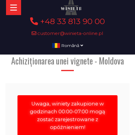
+48 33 813 90 00
customer@winieta-online.pl
Română
Achiziționarea unei vignete - Moldova
Uwaga, winiety zakupione w
godzinach 00:00-07:00 mogą
zostać zarejestrowane z
opóźnieniem!