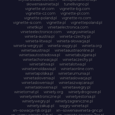
słoweniawinieta.pl
tunellivigno.pl
vignette-at.com
vignette-bg.com
vignette-cz.com
vignette-pl.com
vignette-poland.pl
vignette-ro.com
vignette-si.com
vignette.pl
vignettepoland.pl
vinetki.pl
vinietaelectronica.com
vinieteelectronice.com
wegrywinieta.pl
winieta-austria.pl
winieta-czechy.pl
winieta-litwa.pl
winieta-słowacja.pl
winieta-wegry.pl
winieta-węgry.pl
winieta.org
winietaaustria.pl
winietaaustriaonline.pl
winietaautostradowa.pl
winietabulgaria.pl
winietachorwacja.pl
winietaczechy.pl
winietalitwa.pl
winietalotwa.pl
winietamoldawia.pl
winietaonline.com
winietapolska.pl
winietarumunia.pl
winietaslovenia.pl
winietaslowacja.pl
winietaslowenia.pl
winietaszwajcaria.pl
winietasłowenia.pl
winietawegry.pl
winietomat.pl
winiety.org
winietydrogowe.pl
winietyelektroniczne.pl
winietyestonia.pl
winietywegry.pl
winietyzagraniczne.pl
winietyzakup.pl
węgry-winieta.pl
xn--sowacja-njb.org.pl
xn--soweniawinieta-gnc.pl
xn--wgry-winieta-4vb.pl
xn--winieta-sowacja-7sc.pl