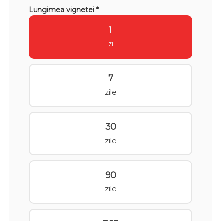
Lungimea vignetei *
1
zi
7
zile
30
zile
90
zile