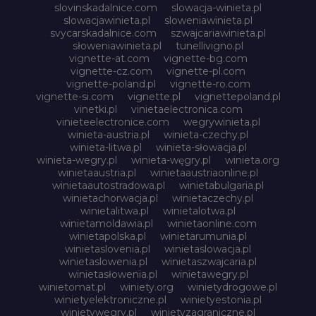
slovinskadalnice.com
slowacja-winieta.pl
slowacjawinieta.pl
sloweniawinieta.pl
svycarskadalnice.com
szwajcariawinieta.pl
słoweniawinieta.pl
tunellivigno.pl
vignette-at.com
vignette-bg.com
vignette-cz.com
vignette-pl.com
vignette-poland.pl
vignette-ro.com
vignette-si.com
vignette.pl
vignettepoland.pl
vinetki.pl
vinietaelectronica.com
vinieteelectronice.com
wegrywinieta.pl
winieta-austria.pl
winieta-czechy.pl
winieta-litwa.pl
winieta-słowacja.pl
winieta-wegry.pl
winieta-węgry.pl
winieta.org
winietaaustria.pl
winietaaustriaonline.pl
winietaautostradowa.pl
winietabulgaria.pl
winietachorwacja.pl
winietaczechy.pl
winietalitwa.pl
winietalotwa.pl
winietamoldawia.pl
winietaonline.com
winietapolska.pl
winietarumunia.pl
winietaslovenia.pl
winietaslowacja.pl
winietaslowenia.pl
winietaszwajcaria.pl
winietasłowenia.pl
winietawegry.pl
winietomat.pl
winiety.org
winietydrogowe.pl
winietyelektroniczne.pl
winietyestonia.pl
winietywegry.pl
winietyzagraniczne.pl