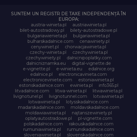
SUNTEM UN REGISTR DE TAXE INDEPENDENȚĂ ÎN
EUROPA:
austria-winieta.pl
austriawinieta.pl
bilet-autostradowy.pl
bilety-autostradowe.pl
bulgariawienieta.pl
bulgariawinieta.pl
bulharskadalnice.com
cenawiniety.pl
cenywiniet.pl
chorwacjawinieta.pl
czechy-winieta.pl
czechywinieta.pl
czechywiniety.pl
dalnicnipoplatky.com
dalnicniznamka.eu
digital-vignette.de
e-vignette.pl
e-winieta.eu
edalnice.org
edalnice.pl
electronicavinieta.com
electroniceviniete.com
estoniawinieta.pl
estonskadalnice.com
ewinieta.pl
info365.pl
litvadalnice.com
litwa-winieta.pl
litwawinieta.pl
livignotunel.pl
livignotunnel.com
lotvawinieta.pl
lotwawinieta.pl
lotysskadalnice.com
madarskadalnice.com
moldavskadalnice.com
moldawiawinieta.pl
najtanszewiniety.pl
oplatyautostradowe.pl
pl-vignette.com
polskadalnice.com
rakouskadalnice.com
rumuniawinieta.pl
rumunskadalnice.com
sloveniawinieta.pl
slovenskadalnice.com