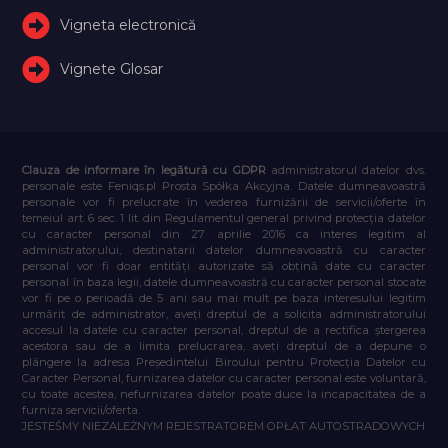
Vigneta electronică
Vignete Glosar
Clauza de informare în legătură cu GDPR
administratorul datelor dvs.
personale este Feniqs.pl Prosta Spółka Akcyjna. Datele dumneavoastră
personale vor fi prelucrate în vederea furnizării de servicii/oferte în
temeiul art. 6 sec. 1 lit. din Regulamentul general privind protecția datelor
cu caracter personal din 27 aprilie 2016 ca interes legitim al
administratorului, destinatarii datelor dumneavoastră cu caracter
personal vor fi doar entități autorizate să obțină date cu caracter
personal în baza legii, datele dumneavoastră cu caracter personal stocate
vor fi pe o perioadă de 5 ani sau mai mult pe baza interesului legitim
urmărit de administrator, aveți dreptul de a solicita administratorului
accesul la datele cu caracter personal, dreptul de a rectifica ștergerea
acestora sau de a limita prelucrarea, aveți dreptul de a depune o
plângere la adresa Președintelui Biroului pentru Protecția Datelor cu
Caracter Personal, furnizarea datelor cu caracter personal este voluntară,
cu toate acestea, nefurnizarea datelor poate duce la incapacitatea de a
furniza servicii/oferta.
JESTEŚMY NIEZALEŻNYM REJESTRATOREM OPŁAT AUTOSTRADOWYCH