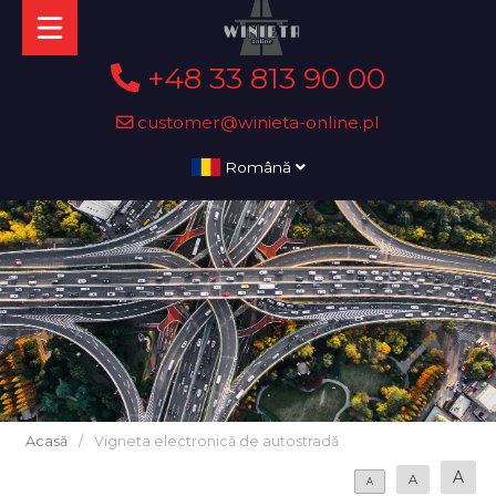
+48 33 813 90 00
customer@winieta-online.pl
Română
Acasă
/
Vigneta electronică de autostradă
A
A
A