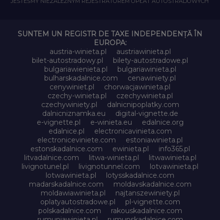
JESTEŚMY NIEZALEŻNYM REJESTRATOREM OPŁAT AUTOSTRADOWYCH
SUNTEM UN REGISTR DE TAXE INDEPENDENȚĂ ÎN
EUROPA:
austria-winieta.pl
austriawinieta.pl
bilet-autostradowy.pl
bilety-autostradowe.pl
bulgariawienieta.pl
bulgariawinieta.pl
bulharskadalnice.com
cenawiniety.pl
cenywiniet.pl
chorwacjawinieta.pl
czechy-winieta.pl
czechywinieta.pl
czechywiniety.pl
dalnicnipoplatky.com
dalnicniznamka.eu
digital-vignette.de
e-vignette.pl
e-winieta.eu
edalnice.org
edalnice.pl
electronicavinieta.com
electroniceviniete.com
estoniawinieta.pl
estonskadalnice.com
ewinieta.pl
info365.pl
litvadalnice.com
litwa-winieta.pl
litwawinieta.pl
livignotunel.pl
livignotunnel.com
lotvawinieta.pl
lotwawinieta.pl
lotysskadalnice.com
madarskadalnice.com
moldavskadalnice.com
moldawiawinieta.pl
najtanszewiniety.pl
oplatyautostradowe.pl
pl-vignette.com
polskadalnice.com
rakouskadalnice.com
rumuniawinieta.pl
rumunskadalnice.com