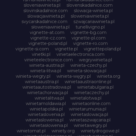
sloveniawinieta.pl
slovenskadalnice.com
slovinskadalnice.com
slowacja-winieta.pl
slowacjawinieta.pl
sloweniawinieta.pl
svycarskadalnice.com
szwajcariawinieta.pl
słoweniawinieta.pl
tunellivigno.pl
vignette-at.com
vignette-bg.com
vignette-cz.com
vignette-pl.com
vignette-poland.pl
vignette-ro.com
vignette-si.com
vignette.pl
vignettepoland.pl
vinetki.pl
vinietaelectronica.com
vinieteelectronice.com
wegrywinieta.pl
winieta-austria.pl
winieta-czechy.pl
winieta-litwa.pl
winieta-słowacja.pl
winieta-wegry.pl
winieta-węgry.pl
winieta.org
winietaaustria.pl
winietaaustriaonline.pl
winietaautostradowa.pl
winietabulgaria.pl
winietachorwacja.pl
winietaczechy.pl
winietalitwa.pl
winietalotwa.pl
winietamoldawia.pl
winietaonline.com
winietapolska.pl
winietarumunia.pl
winietaslovenia.pl
winietaslowacja.pl
winietaslowenia.pl
winietaszwajcaria.pl
winietasłowenia.pl
winietawegry.pl
winietomat.pl
winiety.org
winietydrogowe.pl