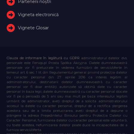
Partenerii noștri
Vigneta electronică
Vignete Glosar
Clauza de informare în legătură cu GDPR
administratorul datelor dvs.
personale este Feniqs.pl Prosta Spółka Akcyjna. Datele dumneavoastră
personale vor fi prelucrate în vederea furnizării de servicii/oferte în
temeiul art. 6 sec. 1 lit. din Regulamentul general privind protecția datelor
cu caracter personal din 27 aprilie 2016 ca interes legitim al
administratorului, destinatarii datelor dumneavoastră cu caracter
personal vor fi doar entități autorizate să obțină date cu caracter
personal în baza legii, datele dumneavoastră cu caracter personal stocate
vor fi pe o perioadă de 5 ani sau mai mult pe baza interesului legitim
urmărit de administrator, aveți dreptul de a solicita administratorului
accesul la datele cu caracter personal, dreptul de a rectifica ștergerea
acestora sau de a limita prelucrarea, aveți dreptul de a depune o
plângere la adresa Președintelui Biroului pentru Protecția Datelor cu
Caracter Personal, furnizarea datelor cu caracter personal este voluntară,
cu toate acestea, nefurnizarea datelor poate duce la incapacitatea de a
furniza servicii/oferta.