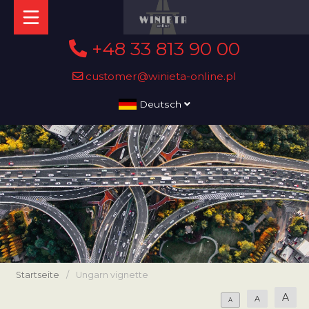
+48 33 813 90 00
customer@winieta-online.pl
Deutsch
Startseite
/
Ungarn vignette
A
A
A