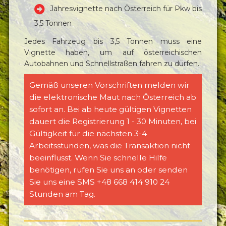
Jahresvignette nach Österreich für Pkw bis
3,5 Tonnen
Jedes Fahrzeug bis 3,5 Tonnen muss eine
Vignette haben, um auf österreichischen
Autobahnen und Schnellstraßen fahren zu dürfen.
Gemäß unseren Vorschriften melden wir
die elektronische Maut nach Österreich ab
sofort an. Bei ab heute gültigen Vignetten
dauert die Registrierung 1 - 30 Minuten, bei
Gültigkeit für die nächsten 3-4
Arbeitsstunden, was die Transaktion nicht
beeinflusst. Wenn Sie schnelle Hilfe
benötigen, rufen Sie uns an oder senden
Sie uns eine SMS +48 668 414 910 24
Stunden am Tag.