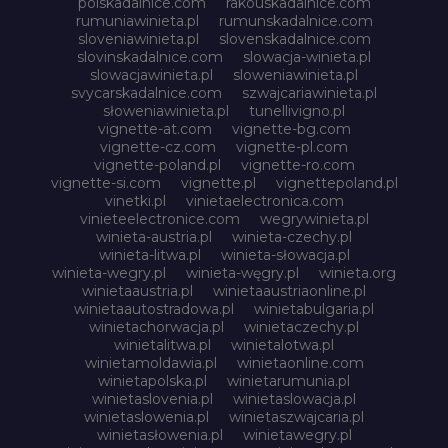
polskadalnice.com
rakouskadalnice.com
rumuniawinieta.pl
rumunskadalnice.com
sloveniawinieta.pl
slovenskadalnice.com
slovinskadalnice.com
slowacja-winieta.pl
slowacjawinieta.pl
sloweniawinieta.pl
svycarskadalnice.com
szwajcariawinieta.pl
słoweniawinieta.pl
tunellivigno.pl
vignette-at.com
vignette-bg.com
vignette-cz.com
vignette-pl.com
vignette-poland.pl
vignette-ro.com
vignette-si.com
vignette.pl
vignettepoland.pl
vinetki.pl
vinietaelectronica.com
vinieteelectronice.com
wegrywinieta.pl
winieta-austria.pl
winieta-czechy.pl
winieta-litwa.pl
winieta-słowacja.pl
winieta-wegry.pl
winieta-węgry.pl
winieta.org
winietaaustria.pl
winietaaustriaonline.pl
winietaautostradowa.pl
winietabulgaria.pl
winietachorwacja.pl
winietaczechy.pl
winietalitwa.pl
winietalotwa.pl
winietamoldawia.pl
winietaonline.com
winietapolska.pl
winietarumunia.pl
winietaslovenia.pl
winietaslowacja.pl
winietaslowenia.pl
winietaszwajcaria.pl
winietasłowenia.pl
winietawegry.pl