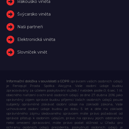
Rakousko viněta
Švýcarsko viněta
Naši partneři
Elektronická viněta
Slovníček vinět
Informační doložka v souvislosti s GDPR
správcem vašich osobních údajů
je Feniqs.pl Prosta Spółka Akcyjna. Vaše osobní údaje budou
zpracovávány za účelem poskytování služeb / nabídek podle čl. 6 sec. 1 lit.
obecného nařízení o ochraně osobních údajů ze dne 27. dubna 2016 jako
oprávněný zájem správce budou příjemci Vašich osobních údajů pouze
subjekty oprávněné získávat osobní údaje na základě zákona, Vaše
uchovávané osobní údaje budou po dobu 5 let a déle na základě
oprávněného zájmu sledovaného správcem máte právo požadovat od
správce přístup k osobním údajům, právo na opravu jejich odstranění
nebo omezení zpracování, máte právo podat stížnost u Úřadu pro
ochranu osobních údajů prezidenta, poskytnutí osobních údajů je