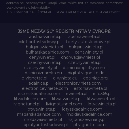
dobrovolné, neposkytnutí údajů však může mít za následek nemožnost
poskytování služeb/nabídky.
JESTEŚMY NIEZALEŻNYM REJESTRATOREM OPŁAT AUTOSTRADOWYCH
JSME NEZÁVISLÝ REGISTR MÝTA V EVROPĚ:
austria-winieta.pl
austriawinieta.pl
bilet-autostradowy.pl
bilety-autostradowe.pl
bulgariawienieta.pl
bulgariawinieta.pl
bulharskadalnice.com
cenawiniety.pl
cenywiniet.pl
chorwacjawinieta.pl
czechy-winieta.pl
czechywinieta.pl
czechywiniety.pl
dalnicnipoplatky.com
dalnicniznamka.eu
digital-vignette.de
e-vignette.pl
e-winieta.eu
edalnice.org
edalnice.pl
electronicavinieta.com
electroniceviniete.com
estoniawinieta.pl
estonskadalnice.com
ewinieta.pl
info365.pl
litvadalnice.com
litwa-winieta.pl
litwawinieta.pl
livignotunel.pl
livignotunnel.com
lotvawinieta.pl
lotwawinieta.pl
lotysskadalnice.com
madarskadalnice.com
moldavskadalnice.com
moldawiawinieta.pl
najtanszewiniety.pl
oplatyautostradowe.pl
pl-vignette.com