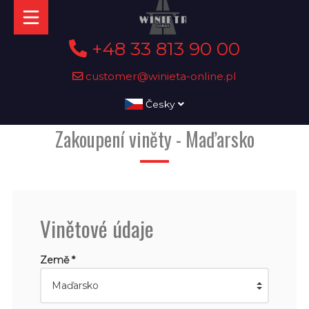
+48 33 813 90 00
customer@winieta-online.pl
Česky
Zakoupení viněty - Maďarsko
Vinětové údaje
Země *