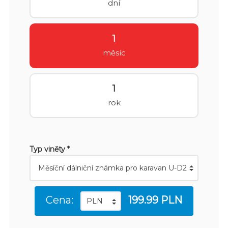
dní
1
měsíc
1
rok
Typ viněty *
Cena:
199.99 PLN