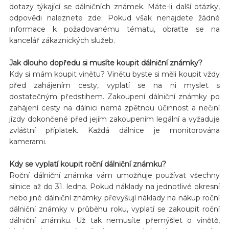
dotazy týkající se dálničních známek. Máte-li další otázky,
odpovědi naleznete zde; Pokud však nenajdete žádné
informace k požadovanému tématu, obraťte se na
kancelář zákaznických služeb.
Jak dlouho dopředu si musíte koupit dálniční známky?
Kdy si mám koupit vinětu? Vinětu byste si měli koupit vždy
před zahájením cesty, vyplatí se na ni myslet s
dostatečným předstihem. Zakoupení dálniční známky po
zahájení cesty na dálnici nemá zpětnou účinnost a nečiní
jízdy dokončené před jejím zakoupením legální a vyžaduje
zvláštní příplatek. Každá dálnice je monitorována
kamerami.
Kdy se vyplatí koupit roční dálniční známku?
Roční dálniční známka vám umožňuje používat všechny
silnice až do 31. ledna. Pokud náklady na jednotlivé okresní
nebo jiné dálniční známky převyšují náklady na nákup roční
dálniční známky v průběhu roku, vyplatí se zakoupit roční
dálniční známku. Už tak nemusíte přemýšlet o vinětě,