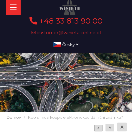
+48 33 813 90 00
customer@winieta-online.pl
Česky
Domov
/
Kdo si musí koupit elektronickou dálniční známku?
A
A
A