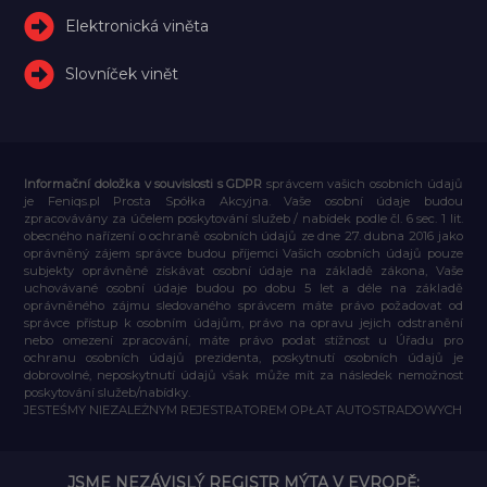
Elektronická viněta
Slovníček vinět
Informační doložka v souvislosti s GDPR
správcem vašich osobních údajů
je Feniqs.pl Prosta Spółka Akcyjna. Vaše osobní údaje budou
zpracovávány za účelem poskytování služeb / nabídek podle čl. 6 sec. 1 lit.
obecného nařízení o ochraně osobních údajů ze dne 27. dubna 2016 jako
oprávněný zájem správce budou příjemci Vašich osobních údajů pouze
subjekty oprávněné získávat osobní údaje na základě zákona, Vaše
uchovávané osobní údaje budou po dobu 5 let a déle na základě
oprávněného zájmu sledovaného správcem máte právo požadovat od
správce přístup k osobním údajům, právo na opravu jejich odstranění
nebo omezení zpracování, máte právo podat stížnost u Úřadu pro
ochranu osobních údajů prezidenta, poskytnutí osobních údajů je
dobrovolné, neposkytnutí údajů však může mít za následek nemožnost
poskytování služeb/nabídky.
JESTEŚMY NIEZALEŻNYM REJESTRATOREM OPŁAT AUTOSTRADOWYCH
JSME NEZÁVISLÝ REGISTR MÝTA V EVROPĚ: