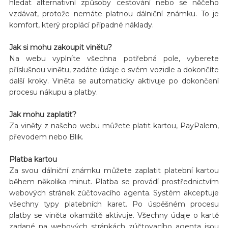
hledat alternativní způsoby cestování nebo se něčeho
vzdávat, protože nemáte platnou dálniční známku. To je
komfort, který proplácí případné náklady.
Jak si mohu zakoupit vinětu?
Na webu vyplníte všechna potřebná pole, vyberete
příslušnou vinětu, zadáte údaje o svém vozidle a dokončíte
další kroky. Viněta se automaticky aktivuje po dokončení
procesu nákupu a platby.
Jak mohu zaplatit?
Za viněty z našeho webu můžete platit kartou, PayPalem,
převodem nebo Blik.
Platba kartou
Za svou dálniční známku můžete zaplatit platební kartou
během několika minut. Platba se provádí prostřednictvím
webových stránek zúčtovacího agenta. Systém akceptuje
všechny typy platebních karet. Po úspěšném procesu
platby se viněta okamžitě aktivuje. Všechny údaje o kartě
zadané na webových stránkách zúčtovacího agenta jsou