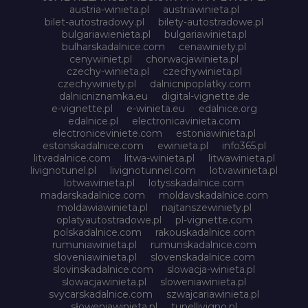
austria-winieta.pl
austriawinieta.pl
bilet-autostradowy.pl
bilety-autostradowe.pl
bulgariawienieta.pl
bulgariawinieta.pl
bulharskadalnice.com
cenawiniety.pl
cenywiniet.pl
chorwacjawinieta.pl
czechy-winieta.pl
czechywinieta.pl
czechywiniety.pl
dalnicnipoplatky.com
dalnicniznamka.eu
digital-vignette.de
e-vignette.pl
e-winieta.eu
edalnice.org
edalnice.pl
electronicavinieta.com
electroniceviniete.com
estoniawinieta.pl
estonskadalnice.com
ewinieta.pl
info365.pl
litvadalnice.com
litwa-winieta.pl
litwawinieta.pl
livignotunel.pl
livignotunnel.com
lotvawinieta.pl
lotwawinieta.pl
lotysskadalnice.com
madarskadalnice.com
moldavskadalnice.com
moldawiawinieta.pl
najtanszewiniety.pl
oplatyautostradowe.pl
pl-vignette.com
polskadalnice.com
rakouskadalnice.com
rumuniawinieta.pl
rumunskadalnice.com
sloveniawinieta.pl
slovenskadalnice.com
slovinskadalnice.com
slowacja-winieta.pl
slowacjawinieta.pl
sloweniawinieta.pl
svycarskadalnice.com
szwajcariawinieta.pl
słoweniawinieta.pl
tunellivigno.pl