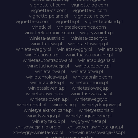
vignette-at.com
vignette-bg.com
vignette-cz.com
vignette-pl.com
vignette-poland.pl
vignette-ro.com
vignette-si.com
vignette.pl
vignettepoland.pl
vinetki.pl
vinietaelectronica.com
vinieteelectronice.com
wegrywinieta.pl
winieta-austria.pl
winieta-czechy.pl
winieta-litwa.pl
winieta-słowacja.pl
winieta-wegry.pl
winieta-węgry.pl
winieta.org
winietaaustria.pl
winietaaustriaonline.pl
winietaautostradowa.pl
winietabulgaria.pl
winietachorwacja.pl
winietaczechy.pl
winietalitwa.pl
winietalotwa.pl
winietamoldawia.pl
winietaonline.com
winietapolska.pl
winietarumunia.pl
winietaslovenia.pl
winietaslowacja.pl
winietaslowenia.pl
winietaszwajcaria.pl
winietasłowenia.pl
winietawegry.pl
winietomat.pl
winiety.org
winietydrogowe.pl
winietyelektroniczne.pl
winietyestonia.pl
winietywegry.pl
winietyzagraniczne.pl
winietyzakup.pl
węgry-winieta.pl
xn--sowacja-njb.org.pl
xn--soweniawinieta-gnc.pl
xn--wgry-winieta-4vb.pl
xn--winieta-sowacja-7sc.pl
xn--winieta-wgry-dwb.pl