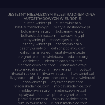
JESTEŚMY NIEZALEŻNYM REJESTRATOREM OPŁAT
AUTOSTRADOWYCH W EUROPIE:
austria-winieta.pl
austriawinieta.pl
bilet-autostradowy.pl
bilety-autostradowe.pl
bulgariawienieta.pl
bulgariawinieta.pl
bulharskadalnice.com
cenawiniety.pl
cenywiniet.pl
chorwacjawinieta.pl
czechy-winieta.pl
czechywinieta.pl
czechywiniety.pl
dalnicnipoplatky.com
dalnicniznamka.eu
digital-vignette.de
e-vignette.pl
e-winieta.eu
edalnice.org
edalnice.pl
electronicavinieta.com
electroniceviniete.com
estoniawinieta.pl
estonskadalnice.com
ewinieta.pl
info365.pl
litvadalnice.com
litwa-winieta.pl
litwawinieta.pl
livignotunel.pl
livignotunnel.com
lotvawinieta.pl
lotwawinieta.pl
lotysskadalnice.com
madarskadalnice.com
moldavskadalnice.com
moldawiawinieta.pl
najtanszewiniety.pl
oplatyautostradowe.pl
pl-vignette.com
polskadalnice.com
rakouskadalnice.com
rumuniawinieta.pl
rumunskadalnice.com