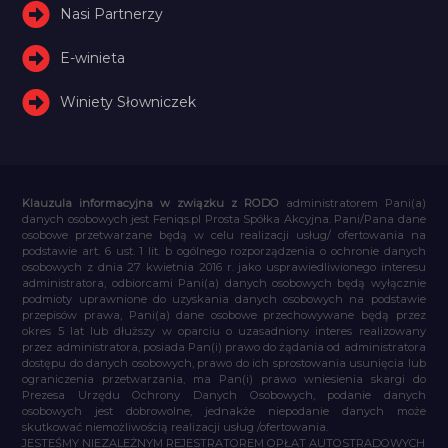
Nasi Partnerzy
E-winieta
Winiety Słowniczek
Klauzula informacyjna w związku z RODO
administratorem Pani(a)
danych osobowych jest Feniqs.pl Prosta Spółka Akcyjna. Pani/Pana dane
osobowe przetwarzane będą w celu realizacji usług/ ofertowania na
podstawie art. 6 ust. 1 lit. b ogólnego rozporządzenia o ochronie danych
osobowych z dnia 27 kwietnia 2016 r. jako usprawiedliwionego interesu
administratora, odbiorcami Pani(a) danych osobowych będą wyłącznie
podmioty uprawnione do uzyskania danych osobowych na podstawie
przepisów prawa, Pani(a) dane osobowe przechowywane będą przez
okres 5 lat lub dłuższy w oparciu o uzasadniony interes realizowany
przez administratora, posiada Pan(i) prawo do żądania od administratora
dostępu do danych osobowych, prawo do ich sprostowania usunięcia lub
ograniczenia przetwarzania, ma Pan(i) prawo wniesienia skargi do
Prezesa Urzędu Ochrony Danych Osobowych, podanie danych
osobowych jest dobrowolne, jednakże niepodanie danych może
skutkować niemożliwością realizacji usług /ofertowania.
JESTEŚMY NIEZALEŻNYM REJESTRATOREM OPŁAT AUTOSTRADOWYCH