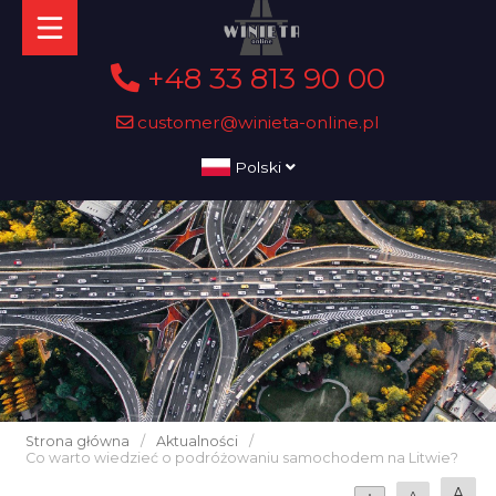
+48 33 813 90 00
customer@winieta-online.pl
Polski
Strona główna
/
Aktualności
/
Co warto wiedzieć o podróżowaniu samochodem na Litwie?
A
A