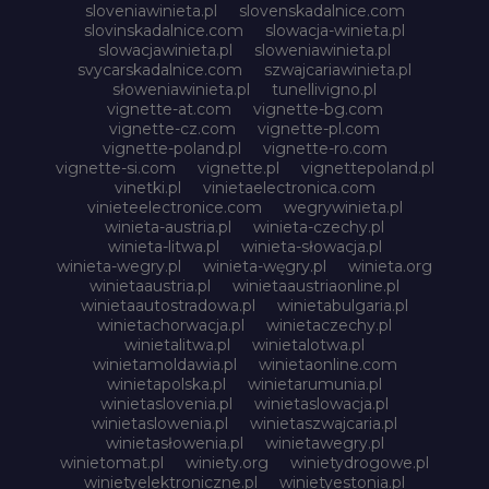
sloveniawinieta.pl
slovenskadalnice.com
slovinskadalnice.com
slowacja-winieta.pl
slowacjawinieta.pl
sloweniawinieta.pl
svycarskadalnice.com
szwajcariawinieta.pl
słoweniawinieta.pl
tunellivigno.pl
vignette-at.com
vignette-bg.com
vignette-cz.com
vignette-pl.com
vignette-poland.pl
vignette-ro.com
vignette-si.com
vignette.pl
vignettepoland.pl
vinetki.pl
vinietaelectronica.com
vinieteelectronice.com
wegrywinieta.pl
winieta-austria.pl
winieta-czechy.pl
winieta-litwa.pl
winieta-słowacja.pl
winieta-wegry.pl
winieta-węgry.pl
winieta.org
winietaaustria.pl
winietaaustriaonline.pl
winietaautostradowa.pl
winietabulgaria.pl
winietachorwacja.pl
winietaczechy.pl
winietalitwa.pl
winietalotwa.pl
winietamoldawia.pl
winietaonline.com
winietapolska.pl
winietarumunia.pl
winietaslovenia.pl
winietaslowacja.pl
winietaslowenia.pl
winietaszwajcaria.pl
winietasłowenia.pl
winietawegry.pl
winietomat.pl
winiety.org
winietydrogowe.pl
winietyelektroniczne.pl
winietyestonia.pl