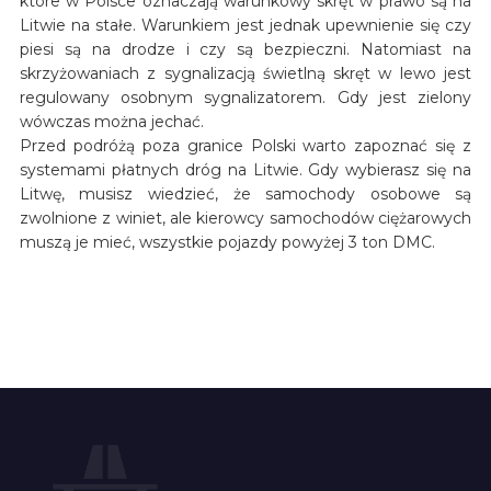
które w Polsce oznaczają warunkowy skręt w prawo są na
Litwie na stałe. Warunkiem jest jednak upewnienie się czy
piesi są na drodze i czy są bezpieczni. Natomiast na
skrzyżowaniach z sygnalizacją świetlną skręt w lewo jest
regulowany osobnym sygnalizatorem. Gdy jest zielony
wówczas można jechać.
Przed podróżą poza granice Polski warto zapoznać się z
systemami płatnych dróg na Litwie. Gdy wybierasz się na
Litwę, musisz wiedzieć, że samochody osobowe są
zwolnione z winiet, ale kierowcy samochodów ciężarowych
muszą je mieć, wszystkie pojazdy powyżej 3 ton DMC.